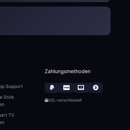
Zahlungsmethoden
pp Support
e Stick
SSL-verschlüsselt
ten
art TV
ten