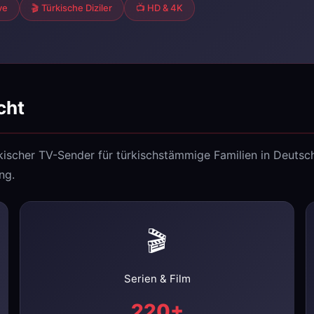
ve
🎬 Türkische Diziler
📺 HD & 4K
cht
ischer TV-Sender für türkischstämmige Familien in Deutsc
ng.
🎬
Serien & Film
220+