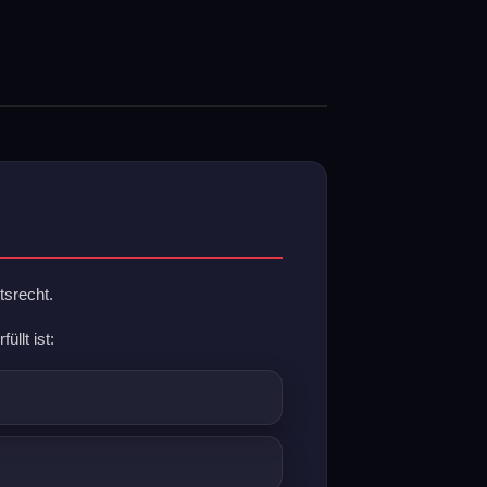
ttsrecht.
llt ist: