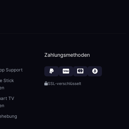
Zahlungsmethoden
pp Support
e Stick
SSL-verschlüsselt
ten
art TV
ten
behebung